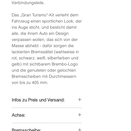
Verbindungsteile. ​
Das „Gran Turismo“-Kit verleiht dem
Fahrzeug einen sportlichen Look, der
ins Auge sticht, und besticht damit
alle, die ihrem Auto ein Design
verpassen wollen, das sich von der
Masse abhebt - dafür sorgen die
lackierten Bremssättel (wahlweise in
rot, schwarz, weiß, silberfarben und
gelb) mit sichtbarem Brembo-Logo
und die genuteten oder gelochten
Bremsscheiben mit Durchmessern
von bis zu 405 mm.
Infos zu Preis und Versand:
Preis enthält Mehrwertsteuer zzgl.
Achse:
Versandkosten
Lieferzeit innerhalb Deutschland 6 - 8
Vorderachse
Wochen
Bremsscheibe: