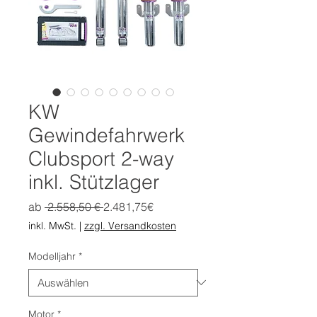
KW
Gewindefahrwerk
Clubsport 2-way
inkl. Stützlager
Standardpreis
Sale-
ab
 2.558,50 € 
2.481,75€
Preis
inkl. MwSt.
|
zzgl. Versandkosten
Modelljahr
*
Motor
*