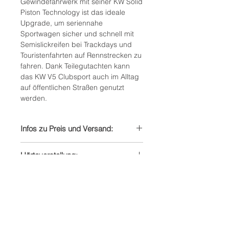
Gewindefahrwerk mit seiner KW Solid
Piston Technology ist das ideale
Upgrade, um seriennahe
Sportwagen sicher und schnell mit
Semislickreifen bei Trackdays und
Touristenfahrten auf Rennstrecken zu
fahren. Dank Teilegutachten kann
das KW V5 Clubsport auch im Alltag
auf öffentlichen Straßen genutzt
werden.
Infos zu Preis und Versand:
Preis enthält Mehrwertsteuer zzgl.
Härteverstellung:
Versandkosten
Lieferzeit innerhalb Deutschland
Zug- und Druckstufe
mehr als 8 Wochen
Tieferlegung VA/HA:
20 - 40mm / 20 - 40mm
Achslast VA/HA:
Verstellung jeweils per Gewinde
-738kg / -1107kg