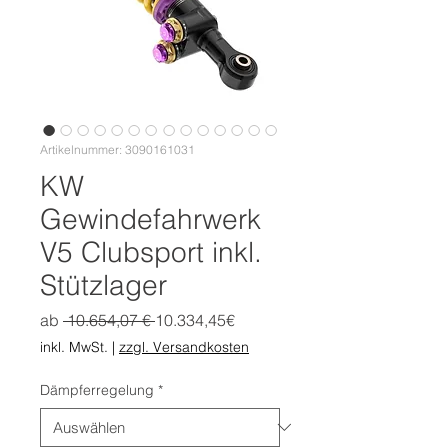
Artikelnummer: 3090161031
KW
Gewindefahrwerk
V5 Clubsport inkl.
Stützlager
Standardpreis
Sale-
ab
 10.654,07 € 
10.334,45€
Preis
inkl. MwSt.
|
zzgl. Versandkosten
Dämpferregelung
*